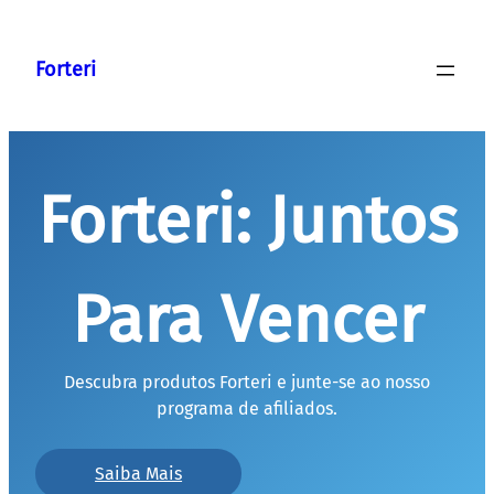
Pular
para
Forteri
o
conteúdo
Forteri: Juntos
Para Vencer
Descubra produtos Forteri e junte-se ao nosso
programa de afiliados.
Saiba Mais